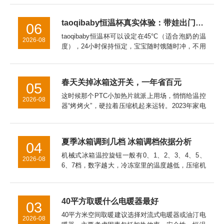
怎么设置Ew一981温度控制器怎么设置泛达p909温
度控制器怎...
taoqibaby恒温杯真实体验：带娃出门的“移动温奶站”，对比同类产品优势明显
06
taoqibaby恒温杯可以设定在45°C（适合泡奶的温
2026-08
度），24小时保持恒定，宝宝随时饿随时冲，不用
等待。总结：带娃神器，值得入手用了一个月，
taoqibaby恒温杯已经成为我出门必带的装备。如
果你...
春天关掉冰箱这开关，一年省百元
05
这时候那个PTC小加热片就派上用场，悄悄给温控
2026-08
器“烤烤火”，硬拉着压缩机起来运转。2023年家电
院拿直冷冰箱做过实测，让这开关全年在线，一年
白白多跑100度电。冷冻室的温度万一回升到了零
下15℃以上，...
夏季冰箱调到几档 冰箱调档依据分析
04
机械式冰箱温控旋钮一般有0、1、2、3、4、5、
2026-08
6、7档，数字越大，冷冻室里的温度越低，压缩机
工作时间也长，耗电量也大。温控器的档位应根据
季节温度变化来调节，一般春秋天我们可以调在3
档上，具体要看你的...
40平方取暖什么电暖器最好
03
40平方米空间取暖建议选择对流式电暖器或油汀电
2026-08