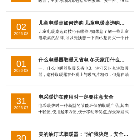
暖器，主要考虑因素包括加热效率、安全性、恒温
性能、能耗成本以及空间适配性。对流式电暖器表
面温度通常控制在60℃以下，儿童房使用更安全。
油汀电暖器因热惯性大...
儿童电暖桌如何选购 儿童电暖桌选购技巧【详细介绍】
02
儿童电暖桌选购技巧有哪些?如果您了解一些儿童
2026-08
电暖桌的品牌,可以先预想一下自己想要买一个什
么品牌,什么样式的电暖器。对于儿童电暖桌的挑
选技巧的介绍，希望对于家长挑选儿童电暖桌是有
帮助的。
什么电暖器取暖又省电 冬天家用什么取暖器好
01
一、什么电暖器取暖又省电3、油汀又叫充油取暖
2026-08
器，这种取暖器在外观上与暖气片相似，但是在油
汀取暖器是采用烘烤的*取暖，主要通过加热叶片
而使室内温度升高。二、冬天家用什么取暖器好
2、热式取暖器3、电热膜取...
电采暖炉在使用时一定要注意安全
31
电采暖炉时一种新型的节能环保的取暖产品,其由
2026-07
于轻便,使用起来方便,便于移动等优点,深受家庭式
全暖所喜爱。另外其可以按照设定的程序采取自动
控制散热,使得环境稳定保持在一个恒定的范围内,
科学,合理技能环保...
美的油汀式取暖器：“油”我决定，安全给你
30