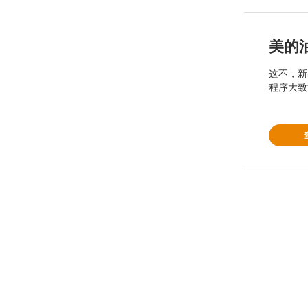
美的
这不，新
程序大致
不！...