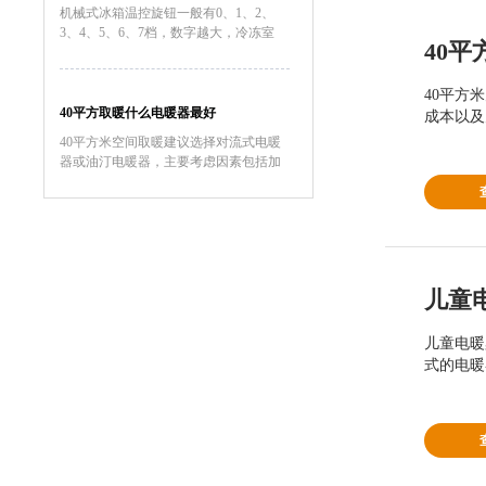
机械式冰箱温控旋钮一般有0、1、2、
3、4、5、6、7档，数字越大，冷冻室
40
里的温度越低，压缩机工作时间也长，
耗电量也大。温控器的档位应根据季节
温度变化来调节，一般春秋天我们可以
40平方
调在3档上，具体要看你的...
40平方取暖什么电暖器最好
成本以及
大...
40平方米空间取暖建议选择对流式电暖
器或油汀电暖器，主要考虑因素包括加
热效率、安全性、恒温性能、能耗成本
以及空间适配性。对流式电暖器表面温
度通常控制在60℃以下，儿童房使用更
安全。油汀电暖器因热惯性大...
儿童
儿童电暖
式的电暖