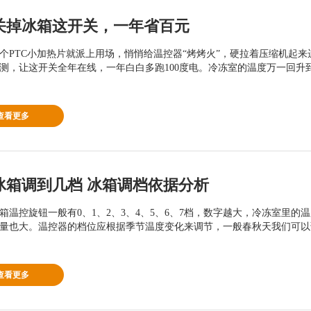
关掉冰箱这开关，一年省百元
个PTC小加热片就派上用场，悄悄给温控器“烤烤火”，硬拉着压缩机起来运
测，让这开关全年在线，一年白白多跑100度电。冷冻室的温度万一回升到了
查看更多
冰箱调到几档 冰箱调档依据分析
箱温控旋钮一般有0、1、2、3、4、5、6、7档，数字越大，冷冻室里的
量也大。温控器的档位应根据季节温度变化来调节，一般春秋天我们可以调在
查看更多