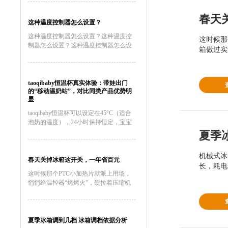
节器上的旋钮旋转得太快或者太慢,都会
影响容声冰柜的制冷效果。因此,我们应
春天
该缓慢地调节温度...
这种温度控制器怎么设置？
这种温度控制器怎么设置？这种温度控
这时候那
制器怎么设置？这种温度控制器怎么设
箱做过实
置？这种温度控制器怎么接线这种温度
控制器怎么接线al808e温度控制器怎么
设置Ew一981温度控制器怎么设置泛达
p909温度控制器怎...
taoqibaby恒温杯真实体验：带娃出门
的“移动温奶站”，对比同类产品优势明
显
taoqibaby恒温杯可以设定在45°C（适合
泡奶的温度），24小时保持恒定，宝宝
随时饿随时冲，不用等待。总结：带娃
夏季
神器，值得入手用了一个月，taoqibaby
恒温杯已经成为我出门必带的装备。如
机械式冰
果你...
春天关掉冰箱这开关，一年省百元
长，耗电
这时候那个PTC小加热片就派上用场，
悄悄给温控器“烤烤火”，硬拉着压缩机
起来运转。2023年家电院拿直冷冰箱做
过实测，让这开关全年在线，一年白白
多跑100度电。冷冻室的温度万一回升
到了零下15℃以上，...
夏季冰箱调到几档 冰箱调档依据分析