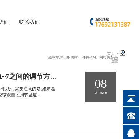
我们
联系我们
首页
>
“农村地暖电取暖哪一种最省钱” 的搜索结果
：位置
容声冰柜温度1~7调节多少度正常 容声冰柜温度调节1~7之间的调节方法【详解】
08
钮时,我们需要注意的是,如果温
2026-08
该缓慢地调节温度...