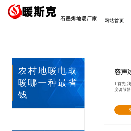
石墨烯地暖厂家
网站首页
热搜：
发热
电热
电暖
农村地暖电取
暖哪一种最省
1.首先
度调节器
钱