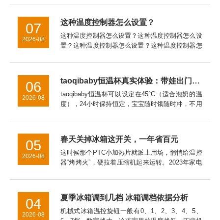
慢,都会影响容声冰柜的制冷效果。因此,我们应该
缓慢地调节温度...
这种温度控制器怎么设置？
07
这种温度控制器怎么设置？这种温度控制器怎么设
2026-08
置？这种温度控制器怎么设置？这种温度控制器怎
么接线这种温度控制器怎么接线al808e温度控制器
怎么设置Ew一981温度控制器怎么设置泛达p909温
度控制器怎...
taoqibaby恒温杯真实体验：带娃出门的“移动温奶站”，对比同类产品优势明显
06
taoqibaby恒温杯可以设定在45°C（适合泡奶的温
2026-08
度），24小时保持恒定，宝宝随时饿随时冲，不用
等待。总结：带娃神器，值得入手用了一个月，
taoqibaby恒温杯已经成为我出门必带的装备。如
果你...
春天关掉冰箱这开关，一年省百元
05
这时候那个PTC小加热片就派上用场，悄悄给温控
2026-08
器“烤烤火”，硬拉着压缩机起来运转。2023年家电
院拿直冷冰箱做过实测，让这开关全年在线，一年
白白多跑100度电。冷冻室的温度万一回升到了零
下15℃以上，...
夏季冰箱调到几档 冰箱调档依据分析
04
机械式冰箱温控旋钮一般有0、1、2、3、4、5、
2026-08