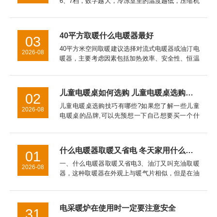
6、7档，数字越大，冷冻室里的温度越低，压缩机
工作时间也长，耗电量也大。温控器的档位应根据
季节温度变化来调节，一般春秋天我们可以调在3
档上，具体要看你的...
40平方取暖什么电暖器最好
03
40平方米空间取暖建议选择对流式电暖器或油汀电
2026-08
暖器，主要考虑因素包括加热效率、安全性、恒温
性能、能耗成本以及空间适配性。对流式电暖器表
面温度通常控制在60℃以下，儿童房使用更安全。
油汀电暖器因热惯性大...
儿童电暖桌如何选购 儿童电暖桌选购技巧【详细介绍】
02
儿童电暖桌选购技巧有哪些?如果您了解一些儿童
2026-08
电暖桌的品牌,可以先预想一下自己想要买一个什
么品牌,什么样式的电暖器。对于儿童电暖桌的挑
选技巧的介绍，希望对于家长挑选儿童电暖桌是有
帮助的。
什么电暖器取暖又省电 冬天家用什么取暖器好
01
一、什么电暖器取暖又省电3、油汀又叫充油取暖
2026-08
器，这种取暖器在外观上与暖气片相似，但是在油
汀取暖器是采用烘烤的*取暖，主要通过加热叶片
而使室内温度升高。二、冬天家用什么取暖器好
2、热式取暖器3、电热膜取...
电采暖炉在使用时一定要注意安全
31