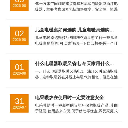
40平方米空间取暖建议选择对流式电暖器或油汀电
2026-08
暖器，主要考虑因素包括加热效率、安全性、恒温
性能、能耗成本以及空间适配性。对流式电暖器表
面温度通常控制在60℃以下，儿童房使用更安全。
油汀电暖器因热惯性大...
儿童电暖桌如何选购 儿童电暖桌选购技巧【详细介绍】
02
儿童电暖桌选购技巧有哪些?如果您了解一些儿童
2026-08
电暖桌的品牌,可以先预想一下自己想要买一个什
么品牌,什么样式的电暖器。对于儿童电暖桌的挑
选技巧的介绍，希望对于家长挑选儿童电暖桌是有
帮助的。
什么电暖器取暖又省电 冬天家用什么取暖器好
01
一、什么电暖器取暖又省电3、油汀又叫充油取暖
2026-08
器，这种取暖器在外观上与暖气片相似，但是在油
汀取暖器是采用烘烤的*取暖，主要通过加热叶片
而使室内温度升高。二、冬天家用什么取暖器好
2、热式取暖器3、电热膜取...
电采暖炉在使用时一定要注意安全
31
电采暖炉时一种新型的节能环保的取暖产品,其由
2026-07
于轻便,使用起来方便,便于移动等优点,深受家庭式
全暖所喜爱。另外其可以按照设定的程序采取自动
控制散热,使得环境稳定保持在一个恒定的范围内,