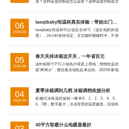
置？这种温度控制器怎么设置？这种温度控制器怎
么接线这种温度控制器怎么接线al808e温度控制器
怎么设置Ew一981温度控制器怎么设置泛达p909温
度控制器怎...
taoqibaby恒温杯真实体验：带娃出门的“移动温奶站”，对比同类产品优势明显
06
taoqibaby恒温杯可以设定在45°C（适合泡奶的温
2026-08
度），24小时保持恒定，宝宝随时饿随时冲，不用
等待。总结：带娃神器，值得入手用了一个月，
taoqibaby恒温杯已经成为我出门必带的装备。如
果你...
春天关掉冰箱这开关，一年省百元
05
这时候那个PTC小加热片就派上用场，悄悄给温控
2026-08
器“烤烤火”，硬拉着压缩机起来运转。2023年家电
院拿直冷冰箱做过实测，让这开关全年在线，一年
白白多跑100度电。冷冻室的温度万一回升到了零
下15℃以上，...
夏季冰箱调到几档 冰箱调档依据分析
04
机械式冰箱温控旋钮一般有0、1、2、3、4、5、
2026-08
6、7档，数字越大，冷冻室里的温度越低，压缩机
工作时间也长，耗电量也大。温控器的档位应根据
季节温度变化来调节，一般春秋天我们可以调在3
档上，具体要看你的...
40平方取暖什么电暖器最好
03