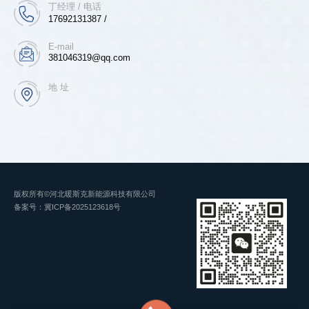
丁经理 / 电话
17692131387 /
E-mail
381046319@qq.com
地 址
版权所有©河北暖斯克新能源科技有限公司
备案号：
冀ICP备2025123618号