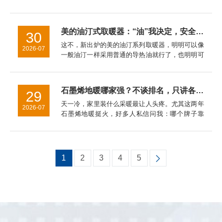
全暖所喜爱。另外其可以按照设定的程序采取自动
控制散热,使得环境稳定保持在一个恒定的范围内,
科学,合理技能环保...
美的油汀式取暖器：“油”我决定，安全给你
30
这不，新出炉的美的油汀系列取暖器，明明可以像
2026-07
一般油汀一样采用普通的导热油就行了，也明明可
以简化制作程序大致能防止漏油就行了，但是他们
坚决不干。在这一点上，美的油汀式取暖器对这种
不负责任的行为坚决说不！...
石墨烯地暖哪家强？不谈排名，只讲各家真实特点，看完心里有数
29
天一冷，家里装什么采暖最让人头疼。尤其这两年
2026-07
石墨烯地暖挺火，好多人私信问我：哪个牌子靠
谱？暖玛士——节能表现挺突出这个牌子我印象最
深的是它自研的发热技术，不少装过的业主说，同
样面积比老式电地暖每月能少...
1
2
3
4
5