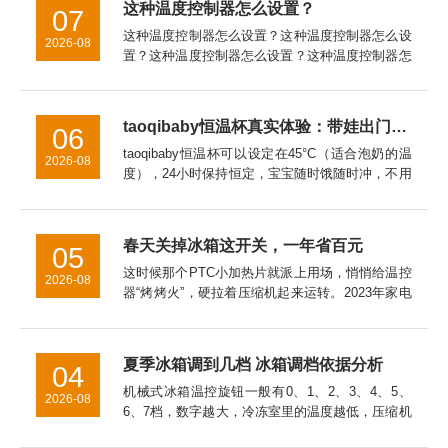
这种温度控制器怎么设置？
07
这种温度控制器怎么设置？这种温度控制器怎么设
2026-08
置？这种温度控制器怎么设置？这种温度控制器怎
么接线这种温度控制器怎么接线al808e温度控制器
怎么设置Ew一981温度控制器怎么设置泛达p909温
度控制器怎...
taoqibaby恒温杯真实体验：带娃出门的“移动温奶站”，对比同类产品优势明显
06
taoqibaby恒温杯可以设定在45°C（适合泡奶的温
2026-08
度），24小时保持恒定，宝宝随时饿随时冲，不用
等待。总结：带娃神器，值得入手用了一个月，
taoqibaby恒温杯已经成为我出门必带的装备。如
果你...
春天关掉冰箱这开关，一年省百元
05
这时候那个PTC小加热片就派上用场，悄悄给温控
2026-08
器“烤烤火”，硬拉着压缩机起来运转。2023年家电
院拿直冷冰箱做过实测，让这开关全年在线，一年
白白多跑100度电。冷冻室的温度万一回升到了零
下15℃以上，...
夏季冰箱调到几档 冰箱调档依据分析
04
机械式冰箱温控旋钮一般有0、1、2、3、4、5、
2026-08
6、7档，数字越大，冷冻室里的温度越低，压缩机
工作时间也长，耗电量也大。温控器的档位应根据