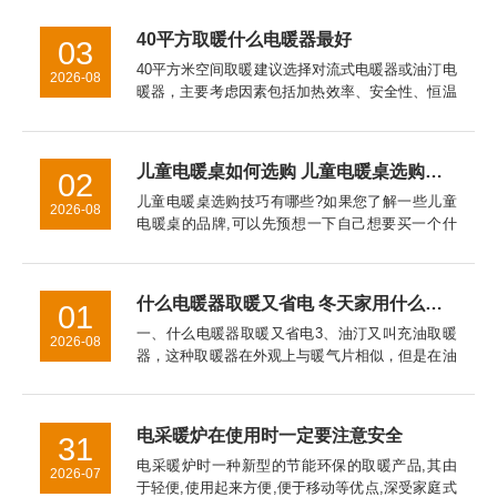
季节温度变化来调节，一般春秋天我们可以调在3
档上，具体要看你的...
40平方取暖什么电暖器最好
03
40平方米空间取暖建议选择对流式电暖器或油汀电
2026-08
暖器，主要考虑因素包括加热效率、安全性、恒温
性能、能耗成本以及空间适配性。对流式电暖器表
面温度通常控制在60℃以下，儿童房使用更安全。
油汀电暖器因热惯性大...
儿童电暖桌如何选购 儿童电暖桌选购技巧【详细介绍】
02
儿童电暖桌选购技巧有哪些?如果您了解一些儿童
2026-08
电暖桌的品牌,可以先预想一下自己想要买一个什
么品牌,什么样式的电暖器。对于儿童电暖桌的挑
选技巧的介绍，希望对于家长挑选儿童电暖桌是有
帮助的。
什么电暖器取暖又省电 冬天家用什么取暖器好
01
一、什么电暖器取暖又省电3、油汀又叫充油取暖
2026-08
器，这种取暖器在外观上与暖气片相似，但是在油
汀取暖器是采用烘烤的*取暖，主要通过加热叶片
而使室内温度升高。二、冬天家用什么取暖器好
2、热式取暖器3、电热膜取...
电采暖炉在使用时一定要注意安全
31
电采暖炉时一种新型的节能环保的取暖产品,其由
2026-07
于轻便,使用起来方便,便于移动等优点,深受家庭式