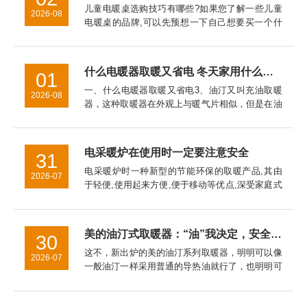
儿童电暖桌选购技巧有哪些?如果您了解一些儿童
2026-08
电暖桌的品牌,可以先预想一下自己想要买一个什
么品牌,什么样式的电暖器。对于儿童电暖桌的挑
选技巧的介绍，希望对于家长挑选儿童电暖桌是有
帮助的。
什么电暖器取暖又省电 冬天家用什么取暖器好
01
一、什么电暖器取暖又省电3、油汀又叫充油取暖
2026-08
器，这种取暖器在外观上与暖气片相似，但是在油
汀取暖器是采用烘烤的*取暖，主要通过加热叶片
而使室内温度升高。二、冬天家用什么取暖器好
2、热式取暖器3、电热膜取...
电采暖炉在使用时一定要注意安全
31
电采暖炉时一种新型的节能环保的取暖产品,其由
2026-07
于轻便,使用起来方便,便于移动等优点,深受家庭式
全暖所喜爱。另外其可以按照设定的程序采取自动
控制散热,使得环境稳定保持在一个恒定的范围内,
科学,合理技能环保...
美的油汀式取暖器：“油”我决定，安全给你
30
这不，新出炉的美的油汀系列取暖器，明明可以像
2026-07
一般油汀一样采用普通的导热油就行了，也明明可
以简化制作程序大致能防止漏油就行了，但是他们
坚决不干。在这一点上，美的油汀式取暖器对这种