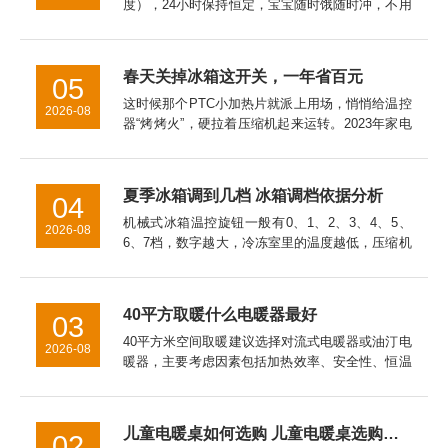
度），24小时保持恒定，宝宝随时饿随时冲，不用
等待。总结：带娃神器，值得入手用了一个月，
taoqibaby恒温杯已经成为我出门必带的装备。如
果你...
春天关掉冰箱这开关，一年省百元
05
这时候那个PTC小加热片就派上用场，悄悄给温控
2026-08
器“烤烤火”，硬拉着压缩机起来运转。2023年家电
院拿直冷冰箱做过实测，让这开关全年在线，一年
白白多跑100度电。冷冻室的温度万一回升到了零
下15℃以上，...
夏季冰箱调到几档 冰箱调档依据分析
04
机械式冰箱温控旋钮一般有0、1、2、3、4、5、
2026-08
6、7档，数字越大，冷冻室里的温度越低，压缩机
工作时间也长，耗电量也大。温控器的档位应根据
季节温度变化来调节，一般春秋天我们可以调在3
档上，具体要看你的...
40平方取暖什么电暖器最好
03
40平方米空间取暖建议选择对流式电暖器或油汀电
2026-08
暖器，主要考虑因素包括加热效率、安全性、恒温
性能、能耗成本以及空间适配性。对流式电暖器表
面温度通常控制在60℃以下，儿童房使用更安全。
油汀电暖器因热惯性大...
儿童电暖桌如何选购 儿童电暖桌选购技巧【详细介绍】
02