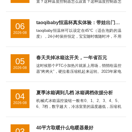
置？这种温度控制器怎么设置？这种温度控制器怎
么接线这种温度控制器怎么接线al808e温度控制器
怎么设置Ew一981温度控制器怎么设置泛达p909温
度控制器怎...
taoqibaby恒温杯真实体验：带娃出门的“移动温奶站”，对比同类产品优势明显
06
taoqibaby恒温杯可以设定在45°C（适合泡奶的温
2026-08
度），24小时保持恒定，宝宝随时饿随时冲，不用
等待。总结：带娃神器，值得入手用了一个月，
taoqibaby恒温杯已经成为我出门必带的装备。如
果你...
春天关掉冰箱这开关，一年省百元
05
这时候那个PTC小加热片就派上用场，悄悄给温控
2026-08
器“烤烤火”，硬拉着压缩机起来运转。2023年家电
院拿直冷冰箱做过实测，让这开关全年在线，一年
白白多跑100度电。冷冻室的温度万一回升到了零
下15℃以上，...
夏季冰箱调到几档 冰箱调档依据分析
04
机械式冰箱温控旋钮一般有0、1、2、3、4、5、
2026-08
6、7档，数字越大，冷冻室里的温度越低，压缩机
工作时间也长，耗电量也大。温控器的档位应根据
季节温度变化来调节，一般春秋天我们可以调在3
档上，具体要看你的...
40平方取暖什么电暖器最好
03