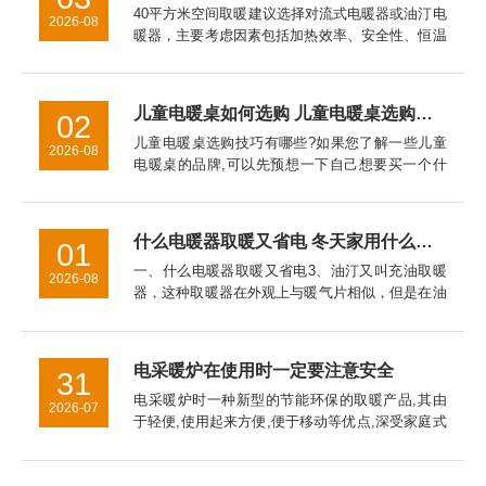
40平方米空间取暖建议选择对流式电暖器或油汀电
2026-08
暖器，主要考虑因素包括加热效率、安全性、恒温
性能、能耗成本以及空间适配性。对流式电暖器表
面温度通常控制在60℃以下，儿童房使用更安全。
油汀电暖器因热惯性大...
儿童电暖桌如何选购 儿童电暖桌选购技巧【详细介绍】
02
儿童电暖桌选购技巧有哪些?如果您了解一些儿童
2026-08
电暖桌的品牌,可以先预想一下自己想要买一个什
么品牌,什么样式的电暖器。对于儿童电暖桌的挑
选技巧的介绍，希望对于家长挑选儿童电暖桌是有
帮助的。
什么电暖器取暖又省电 冬天家用什么取暖器好
01
一、什么电暖器取暖又省电3、油汀又叫充油取暖
2026-08
器，这种取暖器在外观上与暖气片相似，但是在油
汀取暖器是采用烘烤的*取暖，主要通过加热叶片
而使室内温度升高。二、冬天家用什么取暖器好
2、热式取暖器3、电热膜取...
电采暖炉在使用时一定要注意安全
31
电采暖炉时一种新型的节能环保的取暖产品,其由
2026-07
于轻便,使用起来方便,便于移动等优点,深受家庭式
全暖所喜爱。另外其可以按照设定的程序采取自动
控制散热,使得环境稳定保持在一个恒定的范围内,