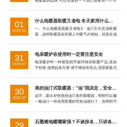
电暖桌的品牌,可以先预想一下自己想要买一个什
么品牌,什么样式的电暖器。对于儿童电暖桌的挑
选技巧的介绍，希望对于家长挑选儿童电暖桌是有
帮助的。
什么电暖器取暖又省电 冬天家用什么取暖器好
01
一、什么电暖器取暖又省电3、油汀又叫充油取暖
2026-08
器，这种取暖器在外观上与暖气片相似，但是在油
汀取暖器是采用烘烤的*取暖，主要通过加热叶片
而使室内温度升高。二、冬天家用什么取暖器好
2、热式取暖器3、电热膜取...
电采暖炉在使用时一定要注意安全
31
电采暖炉时一种新型的节能环保的取暖产品,其由
2026-07
于轻便,使用起来方便,便于移动等优点,深受家庭式
全暖所喜爱。另外其可以按照设定的程序采取自动
控制散热,使得环境稳定保持在一个恒定的范围内,
科学,合理技能环保...
美的油汀式取暖器：“油”我决定，安全给你
30
这不，新出炉的美的油汀系列取暖器，明明可以像
2026-07
一般油汀一样采用普通的导热油就行了，也明明可
以简化制作程序大致能防止漏油就行了，但是他们
坚决不干。在这一点上，美的油汀式取暖器对这种
不负责任的行为坚决说不！...
石墨烯地暖哪家强？不谈排名，只讲各家真实特点，看完心里有数
29