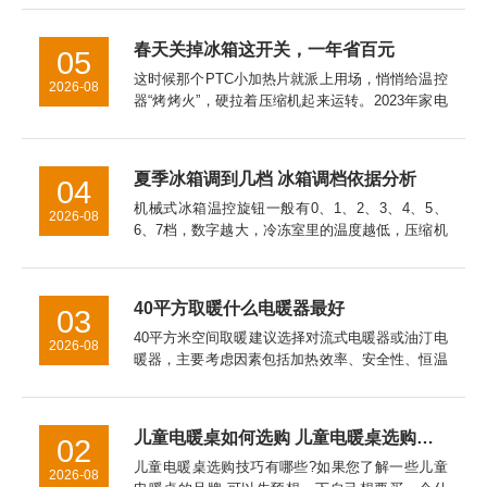
taoqibaby恒温杯已经成为我出门必带的装备。如
果你...
春天关掉冰箱这开关，一年省百元
05
这时候那个PTC小加热片就派上用场，悄悄给温控
2026-08
器“烤烤火”，硬拉着压缩机起来运转。2023年家电
院拿直冷冰箱做过实测，让这开关全年在线，一年
白白多跑100度电。冷冻室的温度万一回升到了零
下15℃以上，...
夏季冰箱调到几档 冰箱调档依据分析
04
机械式冰箱温控旋钮一般有0、1、2、3、4、5、
2026-08
6、7档，数字越大，冷冻室里的温度越低，压缩机
工作时间也长，耗电量也大。温控器的档位应根据
季节温度变化来调节，一般春秋天我们可以调在3
档上，具体要看你的...
40平方取暖什么电暖器最好
03
40平方米空间取暖建议选择对流式电暖器或油汀电
2026-08
暖器，主要考虑因素包括加热效率、安全性、恒温
性能、能耗成本以及空间适配性。对流式电暖器表
面温度通常控制在60℃以下，儿童房使用更安全。
油汀电暖器因热惯性大...
儿童电暖桌如何选购 儿童电暖桌选购技巧【详细介绍】
02
儿童电暖桌选购技巧有哪些?如果您了解一些儿童
2026-08