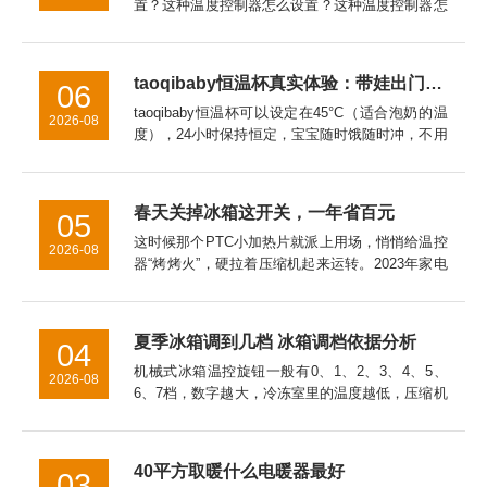
置？这种温度控制器怎么设置？这种温度控制器怎
么接线这种温度控制器怎么接线al808e温度控制器
怎么设置Ew一981温度控制器怎么设置泛达p909温
度控制器怎...
taoqibaby恒温杯真实体验：带娃出门的“移动温奶站”，对比同类产品优势明显
06
taoqibaby恒温杯可以设定在45°C（适合泡奶的温
2026-08
度），24小时保持恒定，宝宝随时饿随时冲，不用
等待。总结：带娃神器，值得入手用了一个月，
taoqibaby恒温杯已经成为我出门必带的装备。如
果你...
春天关掉冰箱这开关，一年省百元
05
这时候那个PTC小加热片就派上用场，悄悄给温控
2026-08
器“烤烤火”，硬拉着压缩机起来运转。2023年家电
院拿直冷冰箱做过实测，让这开关全年在线，一年
白白多跑100度电。冷冻室的温度万一回升到了零
下15℃以上，...
夏季冰箱调到几档 冰箱调档依据分析
04
机械式冰箱温控旋钮一般有0、1、2、3、4、5、
2026-08
6、7档，数字越大，冷冻室里的温度越低，压缩机
工作时间也长，耗电量也大。温控器的档位应根据
季节温度变化来调节，一般春秋天我们可以调在3
档上，具体要看你的...
40平方取暖什么电暖器最好
03