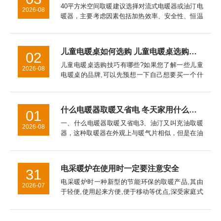
40平方米空间取暖建议选择对流式电暖器或油汀电
2026-08
暖器，主要考虑因素包括加热效率、安全性、恒温
性能、能耗成本以及空间适配性。对流式电暖器表
面温度通常控制在60℃以下，儿童房使用更安全。
油汀电暖器因热惯性大...
儿童电暖桌如何选购 儿童电暖桌选购技巧【详细介绍】
02
儿童电暖桌选购技巧有哪些?如果您了解一些儿童
2026-08
电暖桌的品牌,可以先预想一下自己想要买一个什
么品牌,什么样式的电暖器。对于儿童电暖桌的挑
选技巧的介绍，希望对于家长挑选儿童电暖桌是有
帮助的。
什么电暖器取暖又省电 冬天家用什么取暖器好
01
一、什么电暖器取暖又省电3、油汀又叫充油取暖
2026-08
器，这种取暖器在外观上与暖气片相似，但是在油
汀取暖器是采用烘烤的*取暖，主要通过加热叶片
而使室内温度升高。二、冬天家用什么取暖器好
2、热式取暖器3、电热膜取...
电采暖炉在使用时一定要注意安全
31
电采暖炉时一种新型的节能环保的取暖产品,其由
2026-07
于轻便,使用起来方便,便于移动等优点,深受家庭式
全暖所喜爱。另外其可以按照设定的程序采取自动
控制散热,使得环境稳定保持在一个恒定的范围内,