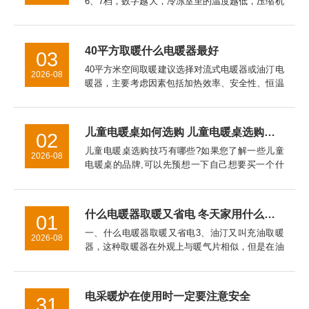
6、7档，数字越大，冷冻室里的温度越低，压缩机
工作时间也长，耗电量也大。温控器的档位应根据
季节温度变化来调节，一般春秋天我们可以调在3
档上，具体要看你的...
40平方取暖什么电暖器最好
03
40平方米空间取暖建议选择对流式电暖器或油汀电
2026-08
暖器，主要考虑因素包括加热效率、安全性、恒温
性能、能耗成本以及空间适配性。对流式电暖器表
面温度通常控制在60℃以下，儿童房使用更安全。
油汀电暖器因热惯性大...
儿童电暖桌如何选购 儿童电暖桌选购技巧【详细介绍】
02
儿童电暖桌选购技巧有哪些?如果您了解一些儿童
2026-08
电暖桌的品牌,可以先预想一下自己想要买一个什
么品牌,什么样式的电暖器。对于儿童电暖桌的挑
选技巧的介绍，希望对于家长挑选儿童电暖桌是有
帮助的。
什么电暖器取暖又省电 冬天家用什么取暖器好
01
一、什么电暖器取暖又省电3、油汀又叫充油取暖
2026-08
器，这种取暖器在外观上与暖气片相似，但是在油
汀取暖器是采用烘烤的*取暖，主要通过加热叶片
而使室内温度升高。二、冬天家用什么取暖器好
2、热式取暖器3、电热膜取...
电采暖炉在使用时一定要注意安全
31