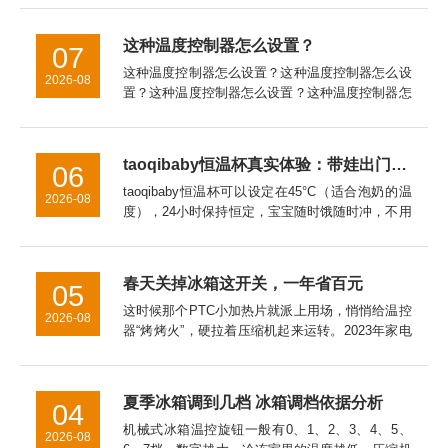
慢,都会影响容声冰柜的制冷效果。因此,我们应该
缓慢地调节温度...
这种温度控制器怎么设置？
07
这种温度控制器怎么设置？这种温度控制器怎么设
2026-08
置？这种温度控制器怎么设置？这种温度控制器怎
么接线这种温度控制器怎么接线al808e温度控制器
怎么设置Ew一981温度控制器怎么设置泛达p909温
度控制器怎...
taoqibaby恒温杯真实体验：带娃出门的“移动温奶站”，对比同类产品优势明显
06
taoqibaby恒温杯可以设定在45°C（适合泡奶的温
2026-08
度），24小时保持恒定，宝宝随时饿随时冲，不用
等待。总结：带娃神器，值得入手用了一个月，
taoqibaby恒温杯已经成为我出门必带的装备。如
果你...
春天关掉冰箱这开关，一年省百元
05
这时候那个PTC小加热片就派上用场，悄悄给温控
2026-08
器“烤烤火”，硬拉着压缩机起来运转。2023年家电
院拿直冷冰箱做过实测，让这开关全年在线，一年
白白多跑100度电。冷冻室的温度万一回升到了零
下15℃以上，...
夏季冰箱调到几档 冰箱调档依据分析
04
机械式冰箱温控旋钮一般有0、1、2、3、4、5、
2026-08