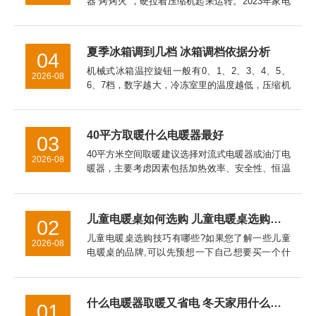
器“烤烤火”，硬拉着压缩机起来运转。2023年家电
院拿直冷冰箱做过实测，让这开关全年在线，一年
白白多跑100度电。冷冻室的温度万一回升到了零
下15℃以上，...
夏季冰箱调到几档 冰箱调档依据分析
04
机械式冰箱温控旋钮一般有0、1、2、3、4、5、
2026-08
6、7档，数字越大，冷冻室里的温度越低，压缩机
工作时间也长，耗电量也大。温控器的档位应根据
季节温度变化来调节，一般春秋天我们可以调在3
档上，具体要看你的...
40平方取暖什么电暖器最好
03
40平方米空间取暖建议选择对流式电暖器或油汀电
2026-08
暖器，主要考虑因素包括加热效率、安全性、恒温
性能、能耗成本以及空间适配性。对流式电暖器表
面温度通常控制在60℃以下，儿童房使用更安全。
油汀电暖器因热惯性大...
儿童电暖桌如何选购 儿童电暖桌选购技巧【详细介绍】
02
儿童电暖桌选购技巧有哪些?如果您了解一些儿童
2026-08
电暖桌的品牌,可以先预想一下自己想要买一个什
么品牌,什么样式的电暖器。对于儿童电暖桌的挑
选技巧的介绍，希望对于家长挑选儿童电暖桌是有
帮助的。
什么电暖器取暖又省电 冬天家用什么取暖器好
01