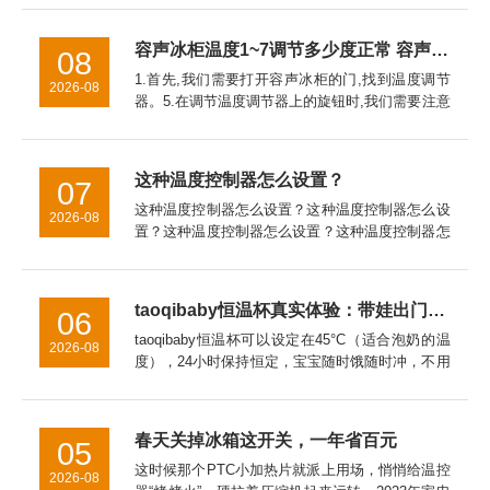
介绍一下导致此类问题的原因和解决方法。空调制
热每隔几分钟就停怎么办步...
容声冰柜温度1~7调节多少度正常 容声冰柜温度调节1~7之间的调节方法【详解】
08
1.首先,我们需要打开容声冰柜的门,找到温度调节
2026-08
器。5.在调节温度调节器上的旋钮时,我们需要注意
的是,如果温度调节器上的旋钮旋转得太快或者太
慢,都会影响容声冰柜的制冷效果。因此,我们应该
缓慢地调节温度...
这种温度控制器怎么设置？
07
这种温度控制器怎么设置？这种温度控制器怎么设
2026-08
置？这种温度控制器怎么设置？这种温度控制器怎
么接线这种温度控制器怎么接线al808e温度控制器
怎么设置Ew一981温度控制器怎么设置泛达p909温
度控制器怎...
taoqibaby恒温杯真实体验：带娃出门的“移动温奶站”，对比同类产品优势明显
06
taoqibaby恒温杯可以设定在45°C（适合泡奶的温
2026-08
度），24小时保持恒定，宝宝随时饿随时冲，不用
等待。总结：带娃神器，值得入手用了一个月，
taoqibaby恒温杯已经成为我出门必带的装备。如
果你...
春天关掉冰箱这开关，一年省百元
05
这时候那个PTC小加热片就派上用场，悄悄给温控
2026-08