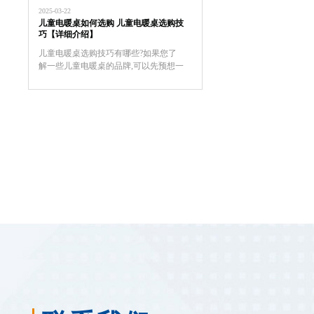
度通常控制在60℃以下，儿童房使用更
2025-03-22
安全。油汀电暖器因热惯性大...
儿童电暖桌如何选购 儿童电暖桌选购技
巧【详细介绍】
儿童电暖桌选购技巧有哪些?如果您了
解一些儿童电暖桌的品牌,可以先预想一
下自己想要买一个什么品牌,什么样式的
电暖器。对于儿童电暖桌的挑选技巧的
介绍，希望对于家长挑选儿童电暖桌是
有帮助的。