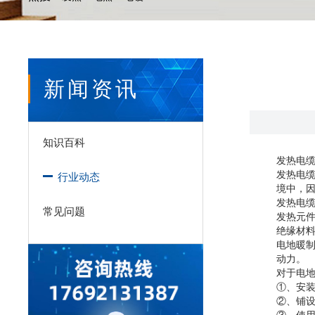
新闻资讯
知识百科
发热电
发热电缆
行业动态
境中，
发热电
常见问题
发热元
绝缘材
电地暖
动力。
对于电
①、安
②、铺