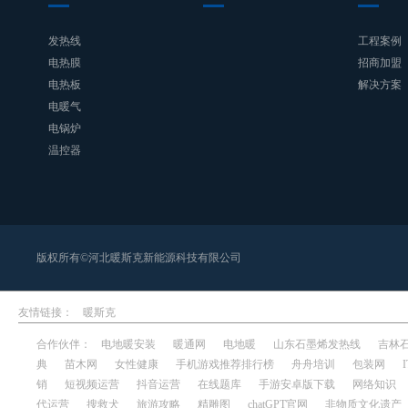
发热线
工程案例
电热膜
招商加盟
电热板
解决方案
电暖气
电锅炉
温控器
版权所有©河北暖斯克新能源科技有限公司
友情链接：
暖斯克
合作伙伴：
电地暖安装
暖通网
电地暖
山东石墨烯发热线
吉林
典
苗木网
女性健康
手机游戏推荐排行榜
舟舟培训
包装网
销
短视频运营
抖音运营
在线题库
手游安卓版下载
网络知识
代运营
搜救犬
旅游攻略
精雕图
chatGPT官网
非物质文化遗产