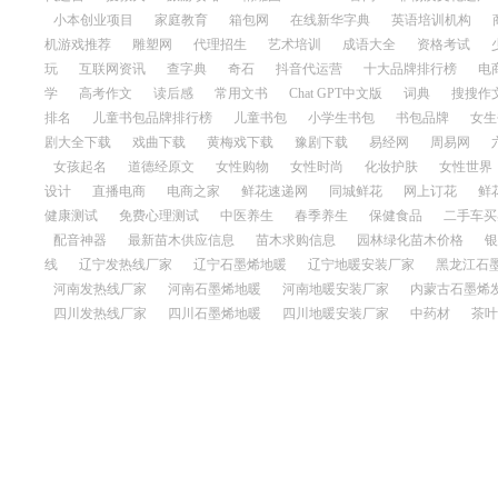
小本创业项目
家庭教育
箱包网
在线新华字典
英语培训机构
机游戏推荐
雕塑网
代理招生
艺术培训
成语大全
资格考试
玩
互联网资讯
查字典
奇石
抖音代运营
十大品牌排行榜
电
学
高考作文
读后感
常用文书
Chat GPT中文版
词典
搜搜作
排名
儿童书包品牌排行榜
儿童书包
小学生书包
书包品牌
女生
剧大全下载
戏曲下载
黄梅戏下载
豫剧下载
易经网
周易网
女孩起名
道德经原文
女性购物
女性时尚
化妆护肤
女性世界
设计
直播电商
电商之家
鲜花速递网
同城鲜花
网上订花
鲜
健康测试
免费心理测试
中医养生
春季养生
保健食品
二手车买
配音神器
最新苗木供应信息
苗木求购信息
园林绿化苗木价格
银
线
辽宁发热线厂家
辽宁石墨烯地暖
辽宁地暖安装厂家
黑龙江石
河南发热线厂家
河南石墨烯地暖
河南地暖安装厂家
内蒙古石墨烯
四川发热线厂家
四川石墨烯地暖
四川地暖安装厂家
中药材
茶叶