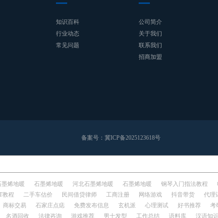
知识百科
公司简介
行业动态
关于我们
常见问题
联系我们
招商加盟
备案号：
冀ICP备2025123618号
石墨烯地暖
石墨烯地暖
河北石墨烯地暖
石墨烯地暖
钢琴入门指法教程
IT教程
二手车估价
民间借贷律师
工商注册
网络游戏
抖音带货
代理
商标交易
石家庄点痣
免费发布信息
玄机派
心理测试
好书推荐
考
名酒回收
法律咨询
游戏推荐
男士发型
工作总结
语料库
汉语知