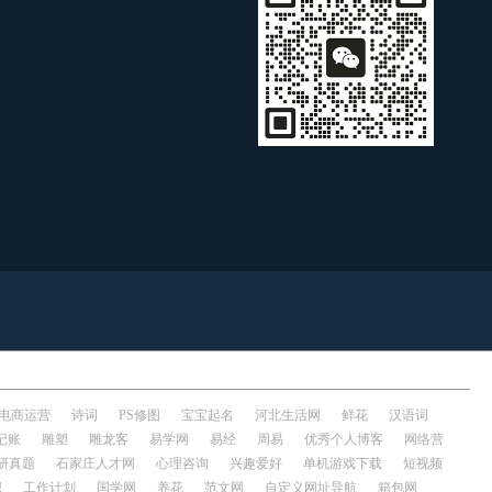
电商运营
诗词
PS修图
宝宝起名
河北生活网
鲜花
汉语词
记账
雕塑
雕龙客
易学网
易经
周易
优秀个人博客
网络营
研真题
石家庄人才网
心理咨询
兴趣爱好
单机游戏下载
短视频
识
工作计划
国学网
养花
范文网
自定义网址导航
箱包网