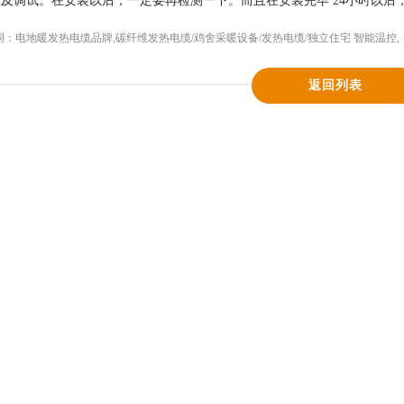
及调试。在安装以后，一定要再检测一下。而且在安装完毕 24小时以
词：
电地暖发热电缆品牌
,
碳纤维发热电缆/鸡舍采暖设备/发热电缆/独立住宅 智能温控
,
返回列表