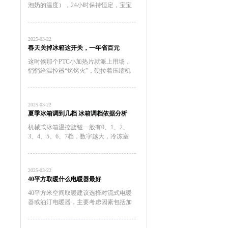
泡奶的温度），24小时保持恒定，宝宝
随时饿随时冲，不用等待。总结：带娃
神器，值得入手用了一个月，taoqibaby
恒温杯已经成为我出门必带的装备。如
2025-03-22
果你...
春天关掉冰箱这开关，一年省百元
这时候那个PTC小加热片就派上用场，
悄悄给温控器“烤烤火”，硬拉着压缩机
起来运转。2023年家电院拿直冷冰箱做
过实测，让这开关全年在线，一年白白
多跑100度电。冷冻室的温度万一回升
2025-03-22
到了零下15℃以上，...
夏季冰箱调到几档 冰箱调档依据分析
机械式冰箱温控旋钮一般有0、1、2、
3、4、5、6、7档，数字越大，冷冻室
里的温度越低，压缩机工作时间也长，
耗电量也大。温控器的档位应根据季节
温度变化来调节，一般春秋天我们可以
2025-03-22
调在3档上，具体要看你的...
40平方取暖什么电暖器最好
40平方米空间取暖建议选择对流式电暖
器或油汀电暖器，主要考虑因素包括加
热效率、安全性、恒温性能、能耗成本
以及空间适配性。对流式电暖器表面温