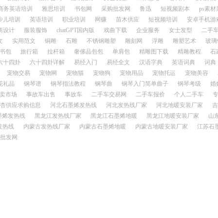
商务英语培训
雅思培训
书包网
采购批发网
鲁迅
短视频剧本
ps素材
少儿培训
英语培训
职业培训
网赚
苗木供应
短视频培训
安卓手机游
商设计
服装服饰
chatGPT国内版
戏曲下载
企业服务
女士发型
二手
文
实用范文
铜雕
石雕
不锈钢雕塑
雕刻网
浮雕
雕塑艺术
玻璃
书包
旅行箱
拉杆箱
奢侈品包包
单肩包
精雕图下载
精雕教程
石
六十四卦
六十四卦详解
易经入门
易经全文
汉语字典
英语词典
词典
宠物交易
宠物网
宠物猫
宠物狗
宠物用品
宠物托运
宠物美容
花礼品
钢琴谱
钢琴指法教程
钢琴曲
钢琴入门简单曲子
钢琴考级
婚
卖市场
事故车出售
事故车
二手车交易网
二手车报价
个人二手车
杏供应求购信息
河北石墨烯发热线
河北发热线厂家
河北地暖安装厂家
吉
墨烯发热线
黑龙江发热线厂家
黑龙江石墨烯地暖
黑龙江地暖安装厂家
山
发热线
内蒙古发热线厂家
内蒙古石墨烯地暖
内蒙古地暖安装厂家
江苏石
批发网