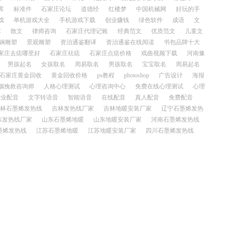
库
标准件
石家庄论坛
道德经
红楼梦
中国机械网
好玩的手
戏
单机游戏大全
手机游戏下载
创业赚钱
绿色软件
成语
文
车
散文
律师咨询
石家庄代理记账
经典范文
优质范文
儿童文
钢雕塑
景观雕塑
资治通鉴翻译
资治通鉴在线阅读
书包品牌十大
家庄去痣哪里好
石家庄祛痣
石家庄点痣价格
戏曲视频下载
河南豫
男孩起名
女孩取名
周易取名
男孩取名
宝宝取名
周易起名
石家庄黄金回收
黄金回收价格
ps教程
photoshop
广告设计
海报
姻挽救咨询师
人格心理测试
心理咨询中心
免费在线心理测试
心理
专业配音
文字转语音
智能语音
在线配音
真人配音
免费配音
林石墨烯发热线
吉林发热线厂家
吉林地暖安装厂家
辽宁石墨烯发热
东发热线厂家
山东石墨烯地暖
山东地暖安装厂家
河南石墨烯发热线
墨烯发热线
江苏石墨烯地暖
江苏地暖安装厂家
四川石墨烯发热线