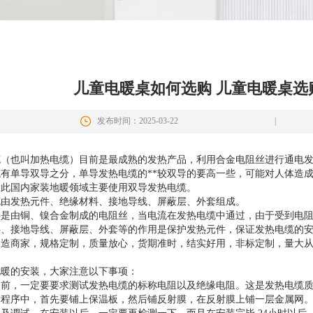
儿童电暖桌如何选购 儿童电暖桌选
发布时间：2025-03-22
|
缆（也叫加热电缆）目前是最成熟的发热产品，利用合金电阻丝进行通电
有单导双导之分，单导发热电缆的**较双导的要高一些，可能对人体造
因此国内家装地暖领域主要使用双导发热电缆。
缆由发热元件、绝缘材料、接地导线、屏蔽层、外套组成。
件是由铜、镍合金制成的电阻丝，当电流在发热电缆中通过，由于受到电
料、接地导线、屏蔽层、外套等的作用是保护发热元件，保证发热电缆的
制造商家，规格定制，质量放心，货期准时，结实好用，非标定制，量大
地暖的安装，大家注意以下事项：
装前，一定要要求测试发热电缆的标称电阻以及绝缘电阻。这是发热电缆
设程序中，首先要铺上保温板，然后铺反射膜，在反射膜上铺一层金属网