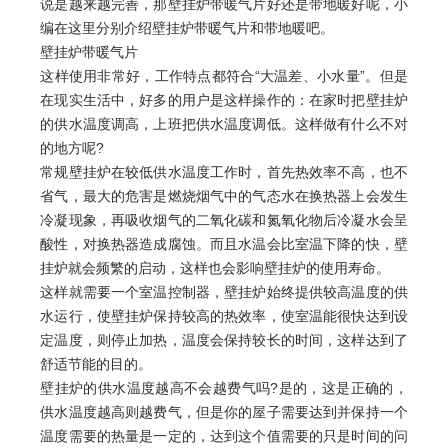
说是越来越完善，那壁挂炉带暖气片好还是带地暖好呢，小
编在这里分别介绍壁挂炉带暖气片和带地暖吧。
壁挂炉带暖气片
这样使用非常好，工作特点都符合“大温差、小水量”。但是
在现实生活中，好多的用户是这样操作的：在家时把壁挂炉
的供水温度调高，上班把供水温度调低。这样做有什么不对
的地方呢?
常规壁挂炉在较低供水温度工作时，首先热效率不高，也不
省气，最大的危害是燃烧烟气中的气态水在换热器上会发生
冷凝现象，再吸收烟气的二氧化碳和氮氧化物后冷凝水会呈
酸性，对换热器造成腐蚀。而且水温会比室温下降的快，壁
挂炉就会频繁的启动，这样也会影响壁挂炉的使用寿命。
这样就需要一个室温控制器，壁挂炉始终提供较高温度的供
水运行，使壁挂炉保持较高的热效率，使室温能很快达到设
定温度，则停止加热，温度会保持较长的时间，这样达到了
舒适节能的目的。
壁挂炉的供水温度越高不会越费气吗?是的，这是正确的，
供水温度越高则越费气，但是你的屋子需要达到并保持一个
温度需要的热量是一定的，达到这个值需要的只是时间的问