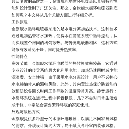
具知名度的品牌之一，金旗舰的水循环电暖器以其独特的性
能和设计受到了广泛关注。那么，金旗舰水循环电暖器到底
如何呢？本文将从几个关键方面进行详细分析。
工作原理
金旗舰水循环电暖器采用的是水电分离加热技术。这种技术
通过电加热管将水加热，使得水在管道系统中循环流动，从
而实现整个房间的均匀散热。与传统电暖器相比，这种方式
能够有效避免干燥，同时提升热效率。
性能特点
高效节能：金旗舰水循环电暖器的热转换效率较高，它通过
专业设计的传导系统最大化利用电能，加热迅速同时减少能
源浪费。安全性强：由于采用水电分离设计，用户不必担心
水电接触带来的漏电风险。此外，其内置过热保护装置能有
效预防设备因长时间工作导致的温度异常升高。静音运行：
水循环系统在运行过程中噪音极低，几乎不会对日常生活造
成干扰，非常适合需要安静环境的家庭使用。
外观与散热方式
金旗舰提供多种型号的水循环电暖器，以满足不同家居风格
的需求。外观设计简约大方，易于融入各种室内装修风格。