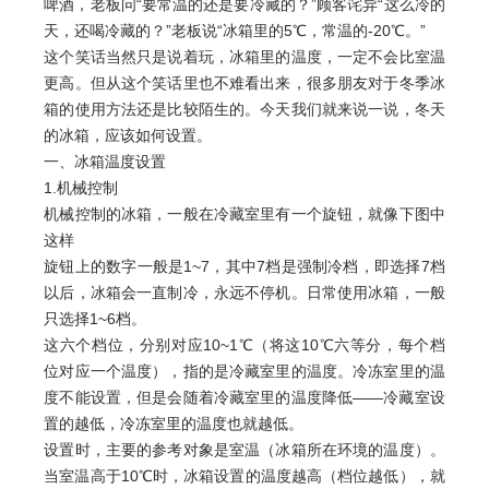
啤酒，老板问“要常温的还是要冷藏的？”顾客诧异“这么冷的
天，还喝冷藏的？”老板说“冰箱里的5℃，常温的-20℃。”
这个笑话当然只是说着玩，冰箱里的温度，一定不会比室温
更高。但从这个笑话里也不难看出来，很多朋友对于冬季冰
箱的使用方法还是比较陌生的。今天我们就来说一说，冬天
的冰箱，应该如何设置。
一、冰箱温度设置
1.机械控制
机械控制的冰箱，一般在冷藏室里有一个旋钮，就像下图中
这样
旋钮上的数字一般是1~7，其中7档是强制冷档，即选择7档
以后，冰箱会一直制冷，永远不停机。日常使用冰箱，一般
只选择1~6档。
这六个档位，分别对应10~1℃（将这10℃六等分，每个档
位对应一个温度），指的是冷藏室里的温度。冷冻室里的温
度不能设置，但是会随着冷藏室里的温度降低——冷藏室设
置的越低，冷冻室里的温度也就越低。
设置时，主要的参考对象是室温（冰箱所在环境的温度）。
当室温高于10℃时，冰箱设置的温度越高（档位越低），就