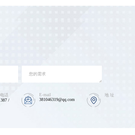
E-mail
 电话
地 址
381046319@qq.com
387 /