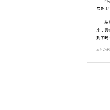
回
层高压
装
来，费
到了吗
本文关键