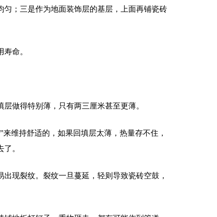
均匀；三是作为地面装饰层的基层，上面再铺瓷砖
用寿命。
填层做得特别薄，只有两三厘米甚至更薄。
”来维持舒适的，如果回填层太薄，热量存不住，
去了。
易出现裂纹。裂纹一旦蔓延，轻则导致瓷砖空鼓，