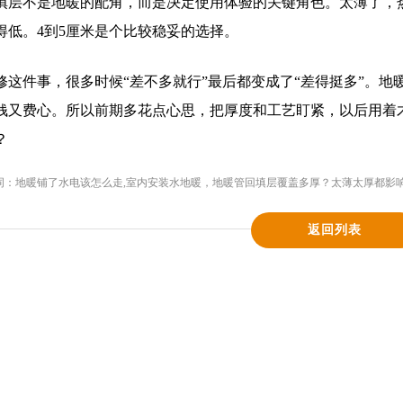
填层不是地暖的配角，而是决定使用体验的关键角色。太薄了，
得低。4到5厘米是个比较稳妥的选择。
修这件事，很多时候“差不多就行”最后都变成了“差得挺多”。
钱又费心。所以前期多花点心思，把厚度和工艺盯紧，以后用着
？
词：
地暖铺了水电该怎么走
,
室内安装水地暖，地暖管回填层覆盖多厚？太薄太厚都影
返回列表