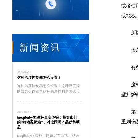
或者使
或地板
所
新闻资讯
太
有
2026-05-11
这种温度控制器怎么设置？
这
这种温度控制器怎么设置？这种温度控
制器怎么设置？这种温度控制器怎么设
壁挂炉
置？这种温度控制器怎么接线这种温度
控制器怎么接线al808e温度控制器怎么
设置Ew一981温度控制器怎么设置泛达
第
2026-05-11
p909温度控制器怎...
taoqibaby恒温杯真实体验：带娃出门
重则伤
的“移动温奶站”，对比同类产品优势明
显
taoqibaby恒温杯可以设定在45°C（适合