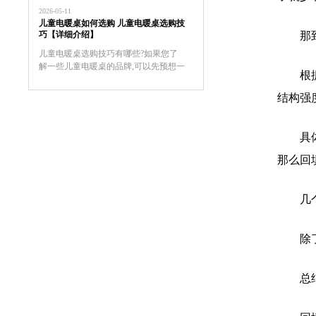
度通常控制在60℃以下，儿童房使用更
2026-05-11
安全。油汀电暖器因热惯性大...
儿童电暖桌如何选购 儿童电暖桌选购技
那
巧【详细介绍】
儿童电暖桌选购技巧有哪些?如果您了
解一些儿童电暖桌的品牌,可以先预想一
根
下自己想要买一个什么品牌,什么样式的
电暖器。对于儿童电暖桌的挑选技巧的
结构强
介绍，希望对于家长挑选儿童电暖桌是
有帮助的。
具
那么回
几
除
总