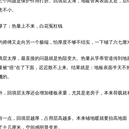
三个问题是保护作用打折。回填层太薄，地暖管离表面太近，后
患不小。
厚了：热量上不来，白花冤枉钱
的师傅又走向另一个极端，怕厚度不够不结实，一下铺了六七厘
填层太厚，最直接的问题就是热阻变大。热量从孚蒂管道传到地
量被“捂”在了下面，迟迟散不上来。结果就是：地板表面半天不
飕的。
外，回填层太厚还会增加楼板承重，尤其是老房子，本来荷载就
。
有一点，回填层越厚，占用层高越多。本来铺地暖就要抬高地面
了十几厘米，空间感明显变差。