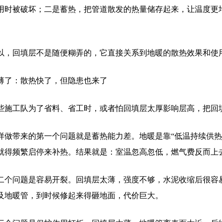
用时被破坏；二是蓄热，把管道散发的热量储存起来，让温度更
。
以，回填层不是随便糊弄的，它直接关系到地暖的散热效果和使
薄了：散热快了，但隐患也来了
些施工队为了省料、省工时，或者怕回填层太厚影响层高，把回
样做带来的第一个问题就是蓄热能力差。地暖是靠“低温持续供热
就得频繁启停来补热。结果就是：室温忽高忽低，燃气费反而上
二个问题是容易开裂。回填层太薄，强度不够，水泥收缩后很容
及地暖管，到时候修起来得砸地面，代价巨大。