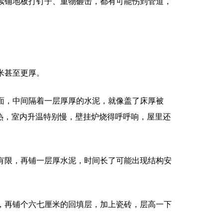
续铺地板打钉子、重物砸击，都有可能伤到管道，
米甚至更厚。
面，中间隔着一层厚厚的水泥，就像盖了床厚被
热，室内升温特别慢，壁挂炉烧得呼呼响，屋里还
有限，再铺一层厚水泥，时间长了可能出现结构安
，再铺个六七厘米的回填层，加上瓷砖，层高一下