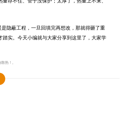
热量存不住、管子没保护；太厚了，热量上不来、
地暖是隐蔽工程，一旦回填完再想改，那就得砸了重
才踏实。今天小编就与大家分享到这里了，大家学
响散热！
,