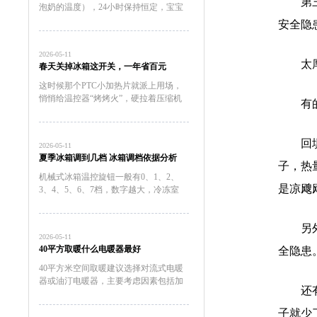
第
泡奶的温度），24小时保持恒定，宝宝
随时饿随时冲，不用等待。总结：带娃
安全隐
神器，值得入手用了一个月，taoqibaby
恒温杯已经成为我出门必带的装备。如
2026-05-11
果你...
太
春天关掉冰箱这开关，一年省百元
这时候那个PTC小加热片就派上用场，
悄悄给温控器“烤烤火”，硬拉着压缩机
有
起来运转。2023年家电院拿直冷冰箱做
过实测，让这开关全年在线，一年白白
多跑100度电。冷冻室的温度万一回升
回
2026-05-11
到了零下15℃以上，...
夏季冰箱调到几档 冰箱调档依据分析
子，热
机械式冰箱温控旋钮一般有0、1、2、
是凉飕
3、4、5、6、7档，数字越大，冷冻室
里的温度越低，压缩机工作时间也长，
耗电量也大。温控器的档位应根据季节
另
温度变化来调节，一般春秋天我们可以
2026-05-11
调在3档上，具体要看你的...
40平方取暖什么电暖器最好
全隐患
40平方米空间取暖建议选择对流式电暖
器或油汀电暖器，主要考虑因素包括加
还
热效率、安全性、恒温性能、能耗成本
以及空间适配性。对流式电暖器表面温
子就少