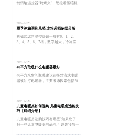
悄悄给温控器“烤烤火”，硬拉着压缩机
起来运转。2023年家电院拿直冷冰箱做
过实测，让这开关全年在线，一年白白
多跑100度电。冷冻室的温度万一回升
2024-12-25
到了零下15℃以上，...
夏季冰箱调到几档 冰箱调档依据分析
机械式冰箱温控旋钮一般有0、1、2、
3、4、5、6、7档，数字越大，冷冻室
里的温度越低，压缩机工作时间也长，
耗电量也大。温控器的档位应根据季节
温度变化来调节，一般春秋天我们可以
2024-12-25
调在3档上，具体要看你的...
40平方取暖什么电暖器最好
40平方米空间取暖建议选择对流式电暖
器或油汀电暖器，主要考虑因素包括加
热效率、安全性、恒温性能、能耗成本
以及空间适配性。对流式电暖器表面温
度通常控制在60℃以下，儿童房使用更
2024-12-25
安全。油汀电暖器因热惯性大...
儿童电暖桌如何选购 儿童电暖桌选购技
巧【详细介绍】
儿童电暖桌选购技巧有哪些?如果您了
解一些儿童电暖桌的品牌,可以先预想一
下自己想要买一个什么品牌,什么样式的