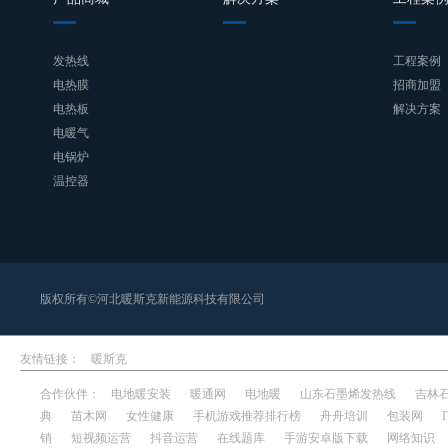
发热线
工程案例
电热膜
招商加盟
电热板
解决方案
电暖气
电锅炉
温控器
版权所有©河北暖斯克新能源科技有限公司
友情链接：
暖斯克
合作伙伴：
电地暖安装
暖通网
电地暖
山东石墨烯发热线
吉林
典
苗木网
女性健康
手机游戏推荐排行榜
舟舟培训
包装网
销
短视频运营
抖音运营
在线题库
手游安卓版下载
网络知识