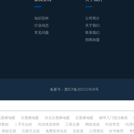
知识百科
公司简介
行业动态
关于我们
常见问题
联系我们
招商加盟
备案号：
冀ICP备2025123618号
石墨烯地暖
石墨烯地暖
河北石墨烯地暖
石墨烯地暖
钢琴入门指法教程
IT教程
二手车估价
民间借贷律师
工商注册
网络游戏
抖音带货
代理
商标交易
石家庄点痣
免费发布信息
玄机派
心理测试
好书推荐
考