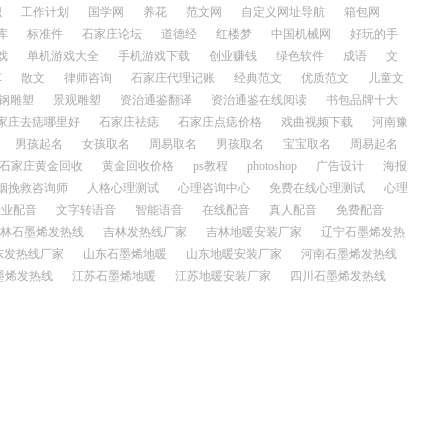
识
工作计划
国学网
养花
范文网
自定义网址导航
箱包网
库
标准件
石家庄论坛
道德经
红楼梦
中国机械网
好玩的手
戏
单机游戏大全
手机游戏下载
创业赚钱
绿色软件
成语
文
车
散文
律师咨询
石家庄代理记账
经典范文
优质范文
儿童文
钢雕塑
景观雕塑
资治通鉴翻译
资治通鉴在线阅读
书包品牌十大
家庄去痣哪里好
石家庄祛痣
石家庄点痣价格
戏曲视频下载
河南豫
男孩起名
女孩取名
周易取名
男孩取名
宝宝取名
周易起名
石家庄黄金回收
黄金回收价格
ps教程
photoshop
广告设计
海报
姻挽救咨询师
人格心理测试
心理咨询中心
免费在线心理测试
心理
专业配音
文字转语音
智能语音
在线配音
真人配音
免费配音
林石墨烯发热线
吉林发热线厂家
吉林地暖安装厂家
辽宁石墨烯发热
东发热线厂家
山东石墨烯地暖
山东地暖安装厂家
河南石墨烯发热线
墨烯发热线
江苏石墨烯地暖
江苏地暖安装厂家
四川石墨烯发热线