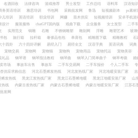
名酒回收
法律咨询
游戏推荐
男士发型
工作总结
语料库
汉语知
商务英语培训
雅思培训
书包网
采购批发网
鲁迅
短视频剧本
ps素材
少儿培训
英语培训
职业培训
网赚
苗木供应
短视频培训
安卓手机游
商设计
服装服饰
chatGPT国内版
戏曲下载
企业服务
女士发型
二手
文
实用范文
铜雕
石雕
不锈钢雕塑
雕刻网
浮雕
雕塑艺术
玻璃
书包
旅行箱
拉杆箱
奢侈品包包
单肩包
精雕图下载
精雕教程
石
六十四卦
六十四卦详解
易经入门
易经全文
汉语字典
英语词典
词典
宠物交易
宠物网
宠物猫
宠物狗
宠物用品
宠物托运
宠物美容
花礼品
钢琴谱
钢琴指法教程
钢琴曲
钢琴入门简单曲子
钢琴考级
婚
卖市场
事故车出售
事故车
二手车交易网
二手车报价
个人二手车
杏供应求购信息
河北石墨烯发热线
河北发热线厂家
河北地暖安装厂家
吉
墨烯发热线
黑龙江发热线厂家
黑龙江石墨烯地暖
黑龙江地暖安装厂家
山
发热线
内蒙古发热线厂家
内蒙古石墨烯地暖
内蒙古地暖安装厂家
江苏石
批发网