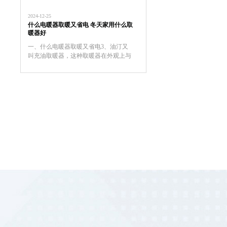
电暖器。对于儿童电暖桌的挑选技巧的
介绍，希望对于家长挑选儿童电暖桌是
2024-12-25
有帮助的。
什么电暖器取暖又省电 冬天家用什么取
暖器好
一、什么电暖器取暖又省电3、油汀又
叫充油取暖器，这种取暖器在外观上与
暖气片相似，但是在油汀取暖器是采用
烘烤的*取暖，主要通过加热叶片而使
室内温度升高。二、冬天家用什么取暖
器好2、热式取暖器3、电热膜取...