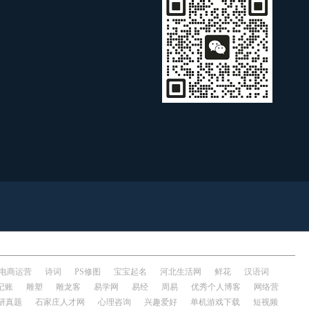
电商运营
诗词
PS修图
宝宝起名
河北生活网
鲜花
汉语词
记账
雕塑
雕龙客
易学网
易经
周易
优秀个人博客
网络营
研真题
石家庄人才网
心理咨询
兴趣爱好
单机游戏下载
短视频