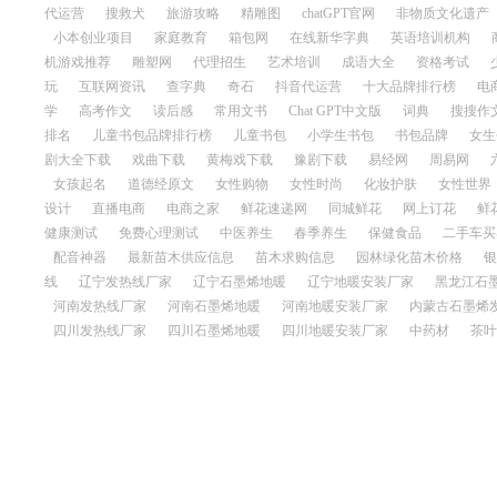
代运营
搜救犬
旅游攻略
精雕图
chatGPT官网
非物质文化遗产
小本创业项目
家庭教育
箱包网
在线新华字典
英语培训机构
机游戏推荐
雕塑网
代理招生
艺术培训
成语大全
资格考试
玩
互联网资讯
查字典
奇石
抖音代运营
十大品牌排行榜
电
学
高考作文
读后感
常用文书
Chat GPT中文版
词典
搜搜作
排名
儿童书包品牌排行榜
儿童书包
小学生书包
书包品牌
女生
剧大全下载
戏曲下载
黄梅戏下载
豫剧下载
易经网
周易网
女孩起名
道德经原文
女性购物
女性时尚
化妆护肤
女性世界
设计
直播电商
电商之家
鲜花速递网
同城鲜花
网上订花
鲜
健康测试
免费心理测试
中医养生
春季养生
保健食品
二手车买
配音神器
最新苗木供应信息
苗木求购信息
园林绿化苗木价格
银
线
辽宁发热线厂家
辽宁石墨烯地暖
辽宁地暖安装厂家
黑龙江石
河南发热线厂家
河南石墨烯地暖
河南地暖安装厂家
内蒙古石墨烯
四川发热线厂家
四川石墨烯地暖
四川地暖安装厂家
中药材
茶叶