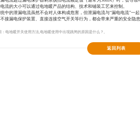
漏电流超过漏电保护器剩余脱扣电流额定值（通常为30mA）时，会导
漏电流的大小可以通过电地暖产品的结构、技术和铺装工艺来控制。
统中的泄漏电流虽然不会对人体构成危害，但泄漏电流与“漏电电流”一
，不接漏电保护装置、直接连接空气开关等行为，都会带来严重的安全隐
词：
电地暖开关使用方法
,
电地暖使用中出现跳闸的原因是什么？
,
返回列表