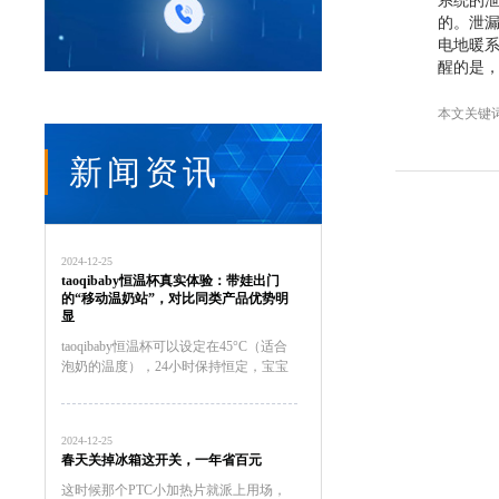
系统的泄
的。泄
电地暖系
醒的是
本文关键
新闻资讯
2024-12-25
taoqibaby恒温杯真实体验：带娃出门
的“移动温奶站”，对比同类产品优势明
显
taoqibaby恒温杯可以设定在45°C（适合
泡奶的温度），24小时保持恒定，宝宝
随时饿随时冲，不用等待。总结：带娃
神器，值得入手用了一个月，taoqibaby
恒温杯已经成为我出门必带的装备。如
2024-12-25
果你...
春天关掉冰箱这开关，一年省百元
这时候那个PTC小加热片就派上用场，