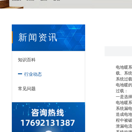
新闻资讯
知识百科
电地暖
载、系
行业动态
系统过
电地暖
常见问题
过载：
一是选
电地暖
系统漏
造成电
程中被
泄漏电