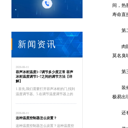
间，热
寿命直
第
新闻资讯
肉
莫名臭
2026-06-11
第
容声冰柜温度1~7调节多少度正常 容声
冰柜温度调节1~7之间的调节方法【详
解】
装
1.首先,我们需要打开容声冰柜的门,找到
温度调节器。5.在调节温度调节器上的
极易出
旋钮时,我们需要注意的是,如果温度调
节器上的旋钮旋转得太快或者太慢,都会
影响容声冰柜的制冷效果。因此,我们应
还
2026-06-11
该缓慢地调节温度...
这种温度控制器怎么设置？
这种温度控制器怎么设置？这种温度控