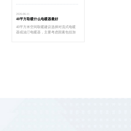
耗电量也大。温控器的档位应根据季节
温度变化来调节，一般春秋天我们可以
2026-06-11
调在3档上，具体要看你的...
40平方取暖什么电暖器最好
40平方米空间取暖建议选择对流式电暖
器或油汀电暖器，主要考虑因素包括加
热效率、安全性、恒温性能、能耗成本
以及空间适配性。对流式电暖器表面温
度通常控制在60℃以下，儿童房使用更
安全。油汀电暖器因热惯性大...