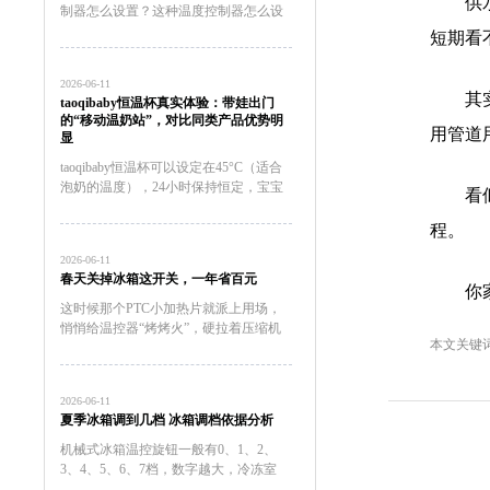
供
制器怎么设置？这种温度控制器怎么设
置？这种温度控制器怎么接线这种温度
短期看
控制器怎么接线al808e温度控制器怎么
设置Ew一981温度控制器怎么设置泛达
2026-06-11
p909温度控制器怎...
其
taoqibaby恒温杯真实体验：带娃出门
的“移动温奶站”，对比同类产品优势明
用管道
显
taoqibaby恒温杯可以设定在45°C（适合
泡奶的温度），24小时保持恒定，宝宝
看
随时饿随时冲，不用等待。总结：带娃
神器，值得入手用了一个月，taoqibaby
程。
恒温杯已经成为我出门必带的装备。如
2026-06-11
果你...
春天关掉冰箱这开关，一年省百元
你
这时候那个PTC小加热片就派上用场，
悄悄给温控器“烤烤火”，硬拉着压缩机
本文关键
起来运转。2023年家电院拿直冷冰箱做
过实测，让这开关全年在线，一年白白
多跑100度电。冷冻室的温度万一回升
2026-06-11
到了零下15℃以上，...
夏季冰箱调到几档 冰箱调档依据分析
机械式冰箱温控旋钮一般有0、1、2、
3、4、5、6、7档，数字越大，冷冻室
里的温度越低，压缩机工作时间也长，