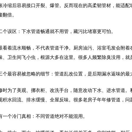
胀冷缩后容易接口开裂、爆管。反而现在的高柔韧管材，能适配
接翻倍。
二个误区：下水管道畅通就不用管，藏污比堵塞更可怕。
眼看着流水顺畅，不代表管道干净。厨房油污、浴室毛发会附着
味、卫生间飞小虫，根源大多在这里。很多人频繁除臭没用，就
三个最容易被忽略的细节：管道乱改位置，是后期漏水返味的最
修时为了美观、挪衣柜、改洗手台，随意改动下水、进水管道。
现积水回流、排水缓慢、全屋反味。很多老房子年年修管道，问
有一个冷门真相：不同管道绝对不能混用。