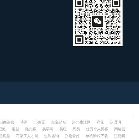
电商运营
诗词
PS修图
宝宝起名
河北生活网
鲜花
汉语词
记账
雕塑
雕龙客
易学网
易经
周易
优秀个人博客
网络营
研真题
石家庄人才网
心理咨询
兴趣爱好
单机游戏下载
短视频