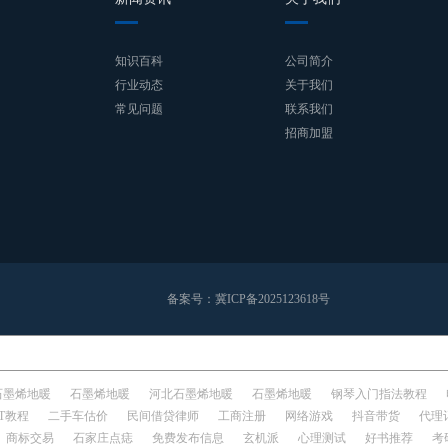
知识百科
公司简介
行业动态
关于我们
常见问题
联系我们
招商加盟
备案号：
冀ICP备2025123618号
石墨烯地暖
石墨烯地暖
河北石墨烯地暖
石墨烯地暖
钢琴入门指法教程
IT教程
二手车估价
民间借贷律师
工商注册
网络游戏
抖音带货
代理
商标交易
石家庄点痣
免费发布信息
玄机派
心理测试
好书推荐
考