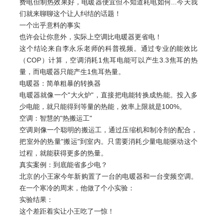
费电但制热效果好，电暖器便宜但不知道耗电如何...今天我
们就来聊聊这个让人纠结的话题！
一个出乎意料的事实
也许会让你意外，实际上空调比电暖器更
省电
！
这个结论来自李永乐老师的科普视频。通过专业的能效比
（COP）计算，空调消耗1焦耳电能可以产生3.3焦耳的热
量，而电暖器只能产生1焦耳热量。
电暖器：简单粗暴的转换器
电暖器就像一个"大火炉"，直接把电能转换成热能。投入多
少电能，就只能得到等量的热能，效率上限就是100%。
空调：智慧的"热搬运工"
空调则像一个聪明的搬运工，通过压缩机和制冷剂的配合，
把室外的热量"搬运"到室内。只需要消耗少量电能驱动这个
过程，就能获得更多的热量。
真实案例：到底能省多少电？
北京的小王家今年新购置了一台的电暖器和一台变频空调。
在一个寒冷的周末，他做了个小实验：
实验结果：
这个差距着实让小王吃了一惊！